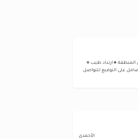
 🔸 شيخ ٣ واجهات رواق المنطقة🔸ارتداد طيب🔹
بدل مع طلب٢٠٢٠ وماقبل صامل على التوقيع للتواصل
الأحمدي