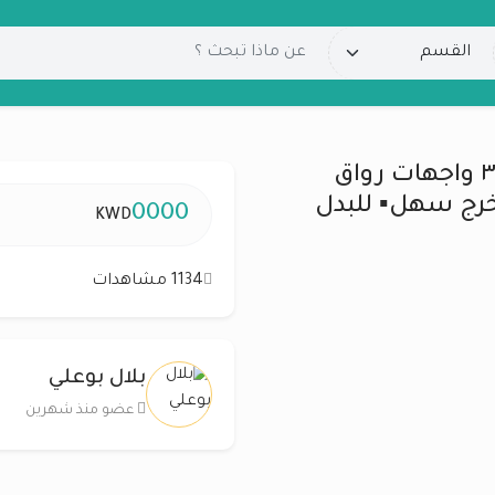
🔹 جنوب صباح الأحمد 🔹 🔸 شيخ ٣ واجهات رواق
رج سهل▪ للبدل
0000
KWD
1134 مشاهدات
بلال بوعلي
عضو منذ شهرين