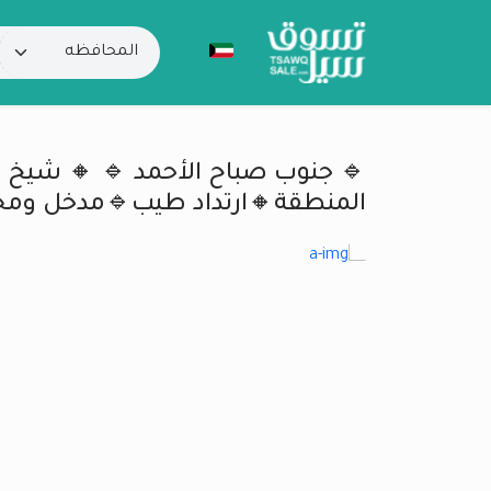
المنطقة🔸ارتداد طيب🔹مدخل ومخ