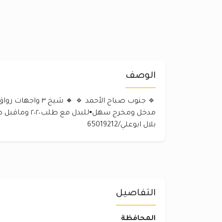
الوصف
🔹 جنوب صباح الأحمد 🔹
مدخل ومخرج سهل▪لل
بلال ابوعلي/65019212
التفاصيل
المحافظة