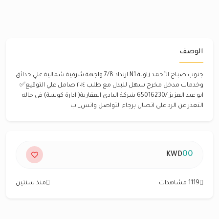
الوصف
جنوب صباح الأحمد زاوية N1 ارتداد 7/8 واجهة شرقية شمالية علي حدائق
وخدمات مدخل مخرج سهل للبدل مع طلب ٢٠١٤ صامل علي التوقيع✅
ابو عبد العزيز /65016230 شركة البادى العقارية( ادارة كويتية) فى حاله
التعذر عن الرد على اتصال برجاء التواصل واتس_اب
00
KWD
1119 مشاهدات
منذ سنتين