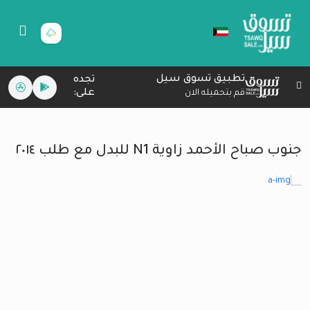
تطبيق تسوق سيل
تجده
على:
قم بتحميله الان
جنوب صباح الأحمد زاوية N1 للبدل مع طلب ٢٠١٤