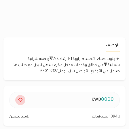
الوصف
🔸جنوب صباح الأحمد🔸 زاوية N1 ارتداد 7/8🔻واجهة شرقية
شمالية🔻علي حدائق وخدمات مدخل مخرج سهل للبدل مع طلب ٢٠١٤
صامل علي التوقيع للتواصل بلال ابوعلي/65019212
0000
KWD
1094 مشاهدات
منذ سنتين