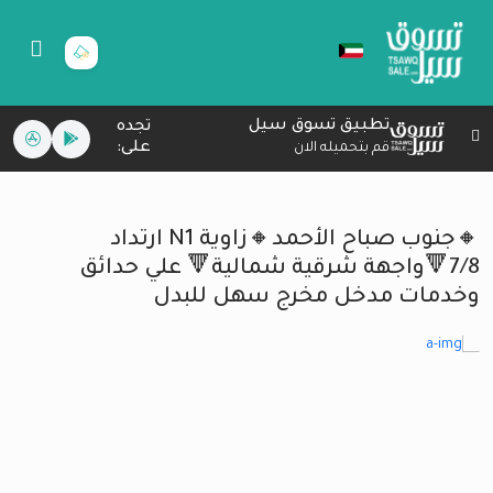
تطبيق تسوق سيل
تجده
على:
قم بتحميله الان
🔸جنوب صباح الأحمد🔸زاوية N1 ارتداد
7/8🔻واجهة شرقية شمالية🔻 علي حدائق
وخدمات مدخل مخرج سهل للبدل