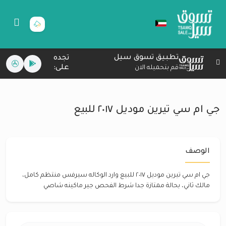
تطبيق تسوق سيل
تجده
على:
قم بتحميله الان
جي ام سي تيرين موديل ٢٠١٧ للبيع
الوصف
جي ام سي تيرين موديل ٢٠١٧ للبيع وارد الوكاله سيرفس منتظم كامل،
مالك ثاني، بحالة ممتازة جدا شرط الفحص جير ماكينه شاصي