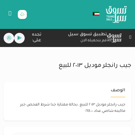
تطبيق تسوق سيل
تجده
على:
قم بتحميله الان
جيب رانجلر موديل ٢٠١٣ للبيع
الوصف
جيب رانجلر موديل ٢٠١٣ للبيع ،بحالة ممتازة جدا شرط الفحص جير
ماكينه شاصي عداد ٢٤٤٠٠٠