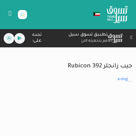
تطبيق تسوق سيل
تجده
على:
قم بتحميله الان
جيب رانجلر Rubicon 392