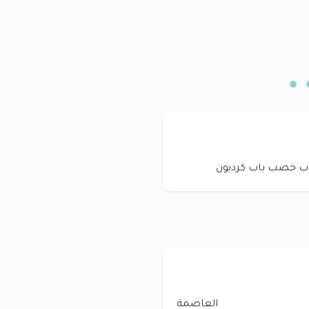
اب خصب باب كرديون
العاصمة