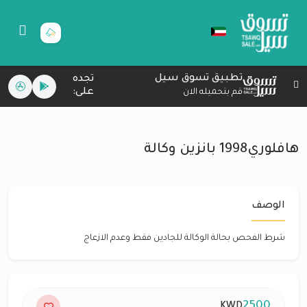
تطبيق تسوق سيل
تجده
على:
قم بتحميله الان
هافلوري1998 بانزين وكالة
الوصف
شرط الفحص بحالة الوكالة للجادين فقط وعدم الازعاج
2500
KWD