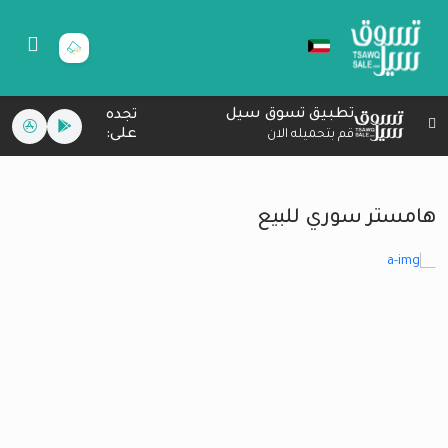
تطبيق تسوق سيل
تجده
على:
قم بتحميله الان
هامستر سوري للبيع