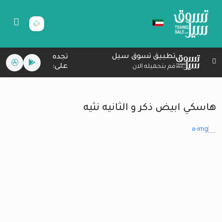
تطبيق تسوق سيل
تجده
على:
قم بتحميله الان
هاسكي ابيض ذكر و الثانيه نثيه