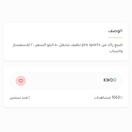
الوصف
للبيع راك من pro sports نظيف يتحمل ٥٠٠ كيلو السعر ٢٠٠ للاسفسار
واتساب
0
KWD
1060 مشاهدات
منذ سنتين