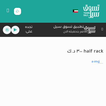
تطبيق تسوق سيل
تجده
على:
قم بتحميله الان
half rack ٣٠٠ د.ك