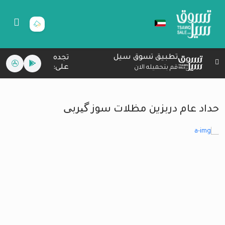
تطبيق تسوق سيل
تجده
على:
قم بتحميله الان
حداد عام دربزين مظلات سوز گیربی