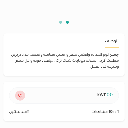
الوصف
چمیع انوع الحداده وافضل سعر واحسن معامله وخدمه،، حداد دربزين
مظلات کربی سلالم ديونايات شبک ترکی ..باعلی جوده واقل سعر
وسرعه فی العمل.
00
KWD
1062 مشاهدات
منذ سنتين