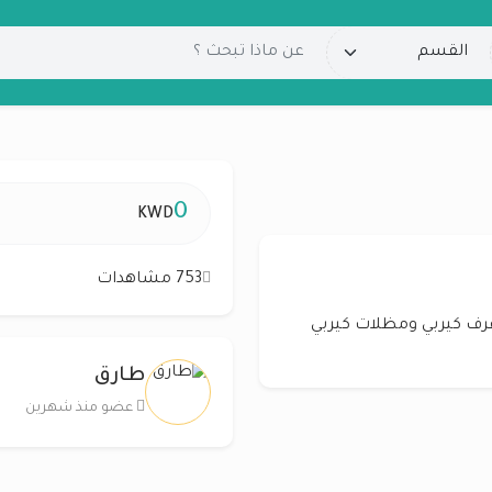
0
KWD
753 مشاهدات
غرف كيربي ومظلات كيربي
طارق
عضو منذ شهرين