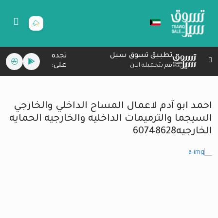
تطبيق تسوق سيل
تجده
على:
قم بتحميله الان
احمد ابو آدم لاعمال المساح الداخلي والخارجي
السيجما والترميمات الداخليه والخارجيه الحمايه
الخارجيه60748628