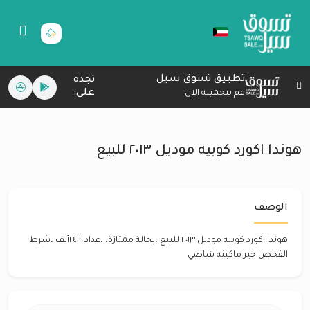
تطبيق تسوق سيل
تجده
على:
قم بتحميله الان
هوندا اكورد كوبيه موديل ٢٠١٣ للبيع
الوصف
هوندا اكورد كوبيه موديل ٢٠١٣ للبيع ،بحالة ممتازة، ،عداد ٢٤٣ألف ،شرط
الفحص جير ماكينه شاصي