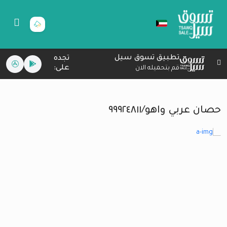
تطبيق تسوق سيل
تجده
على:
قم بتحميله الان
حصان عربي واهو/٩٩٩٢٤٨١١