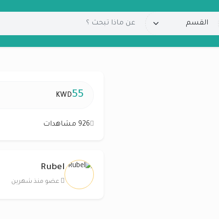
55
KWD
926 مشاهدات
Rubel
عضو منذ شهرين