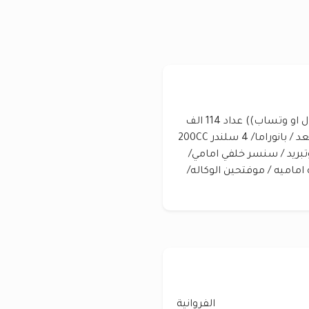
جينسس G70/ 2019 وكاله الكويت (( تواصل اتصال او وتساب)) عداد 114 الف
سيرفس وكاله الموصفات/ بصمه/ تشغيل عن بعد / بانوراما/ 4 سلندر 200CC
وتبريد / سنسر خلفي امامي/
كان / شاشه اماميه / موفتحين الوكاله/
الفروانية