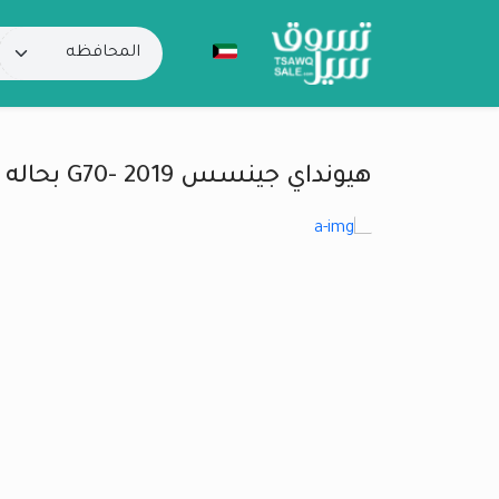
هيونداي جينسس 2019 -G70 بحاله الوكاله