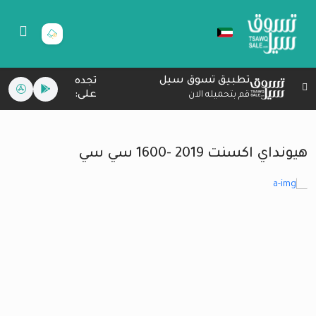
تطبيق تسوق سيل
تجده
على:
قم بتحميله الان
هيونداي اكسنت 2019 -1600 سي سي