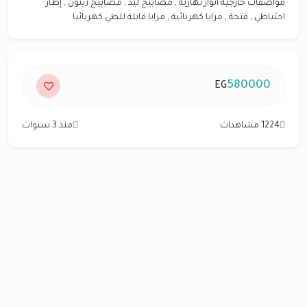
مواصفات خارجية أنوار نهارية , مصابيح ليد , مصابيح زينون , إطار
احتياطي , فتحة , مرايا كهربائية , مرايا قابلة للطي كهربائيا
580000
EG
1224 مشاهدات
منذ 3 سنوات