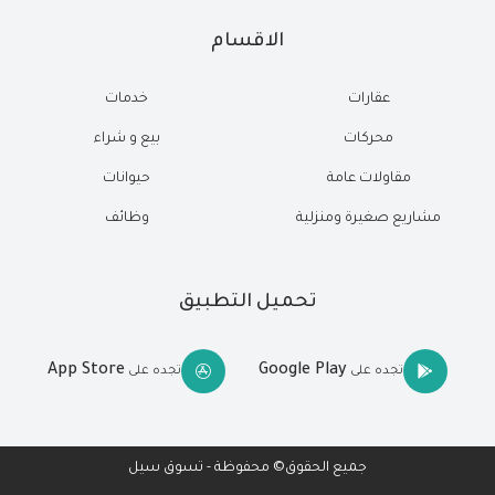
الاقسام
عقارات
خدمات
محركات
بيع و شراء
مقاولات عامة
حيوانات
مشاريع صغيرة ومنزلية
وظائف
تحميل التطبيق
App Store
Google Play
تجده على
تجده على
جميع الحقوق© محفوظة - تسوق سيل