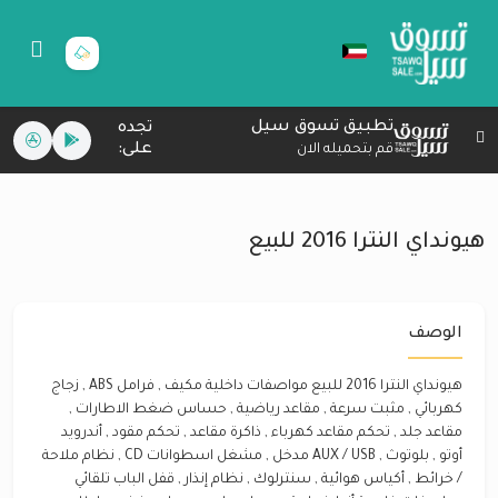
تطبيق تسوق سيل
تجده
على:
قم بتحميله الان
هيونداي النترا 2016 للبيع
الوصف
هيونداي النترا 2016 للبيع مواصفات داخلية مكيف , فرامل ABS , زجاج
كهربائي , مثبت سرعة , مقاعد رياضية , حساس ضغط الاطارات ,
مقاعد جلد , تحكم مقاعد كهرباء , ذاكرة مقاعد , تحكم مقود , أندرويد
أوتو , بلوتوث , AUX / USB مدخل , مشغل اسطوانات CD , نظام ملاحة
/ خرائط , أكياس هوائية , سنترلوك , نظام إنذار , قفل الباب تلقائي