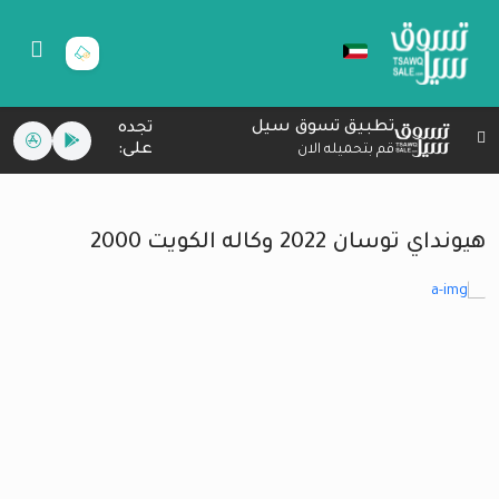
تطبيق تسوق سيل
تجده
على:
قم بتحميله الان
هيونداي توسان 2022 وكاله الكويت 2000