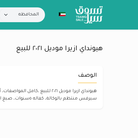
هيونداي ازيرا موديل ٢٠٢١ للبيع
الوصف
سيرفس منتظم بالوكالة، كفاله ٥سنوات، صبغ الوكالة، ٦سلندر،