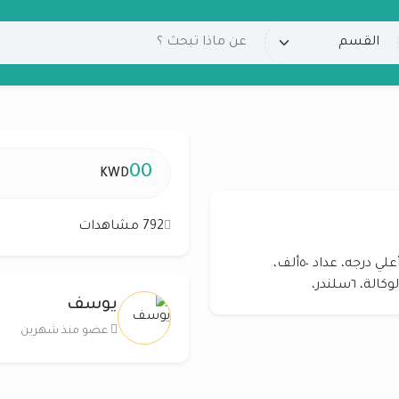
00
KWD
792 مشاهدات
هيونداي ازيرا موديل ٢٠٢١ للبيع ،كامل المواصفات، أعلي درجه، عداد ٥٠ألف،
يوسف
عضو منذ شهرين