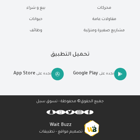
محركات
بيع و شراء
مقاولات عامة
حيوانات
مشاريع صغيرة ومنزلية
وظائف
تحميل التطبيق
App Store
Google Play
تجده على
تجده على
جميع الحقوق© محفوظة - تسوق سيل
Wait Buzz
تصميم مواقع
-
تطبيقات