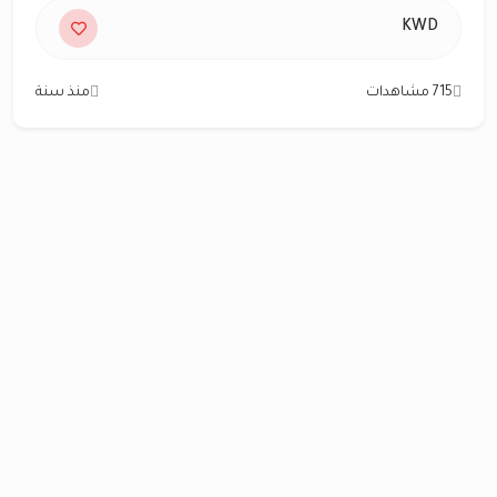
KWD
715 مشاهدات
منذ سنة