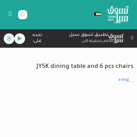
تطبيق تسوق سيل
تجده
على:
قم بتحميله الان
JYSK dining table and 6 pcs chairs