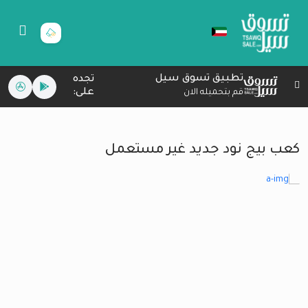
تطبيق تسوق سيل
تجده
على:
قم بتحميله الان
كعب بيج نود جديد غير مستعمل