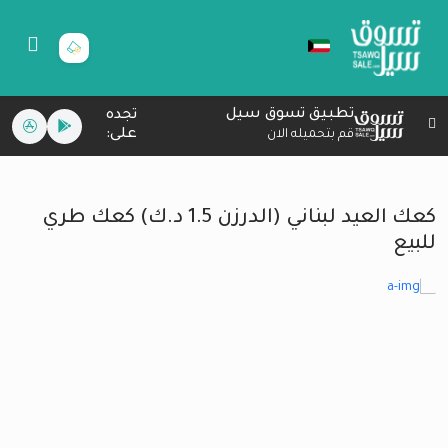
تطبيق تسوق سيل
تجده
على:
قم بتحميله الان
كعك العيد لبناني (الدرزن 1.5 د.ك) كعك طري
للبيع