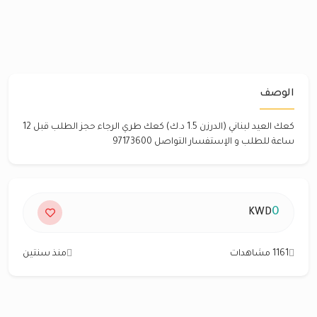
الوصف
كعك العيد لبناني (الدرزن 1.5 د.ك) كعك طري الرجاء حجز الطلب قبل 12
ساعة للطلب و الإستفسار التواصل 97173600
0
KWD
1161 مشاهدات
منذ سنتين