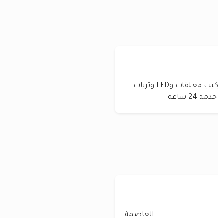
كهربائي منازل تمديدات وسحب ويرات وكبلات وتركيب معلقات وLED وتريات
2 ساعه
العاصمة