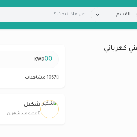
ني كهربائي
00
KWD
1067 مشاهدات
شكيل
عضو منذ شهرين