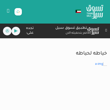
تطبيق تسوق سيل
تجده
على:
قم بتحميله الان
خياطه لحياطه