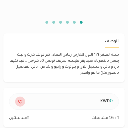
الوصف
سنة الصنع ٢٠٢٤ اللون الخارجي رمادي العداد ٠ كم قولف كارت وانيت
يعمل بالكهرباء جديد بقراطيسه. سرعته توصل 50 كم/س .. فيه تكيف
بارد و دافي و مسجل بلاي و بلوتوث و راديو و شاحن . باقي التفاصيل
بالصور مثلً ما هو واضح
0
KWD
1263 مشاهدات
منذ سنتين