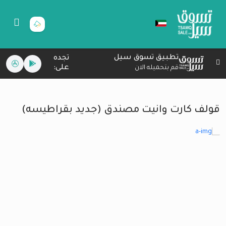
تطبيق تسوق سيل
تجده
على:
قم بتحميله الان
قولف كارت وانيت مصندق (جديد بقراطيسه)