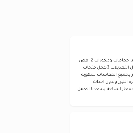
ترميمات عامه )) 1-تكسير سراميك برسلان تكسير حمامات وديكورات 2- قص
وتثقيب الخرسانه والحوائط والدرج والمناور واعمال التعديلات 3-عمل فتحات
- عمل فتحات الكور بجميع المقاسات للتهويه
 الليزر وبدون احداث
اسعار المتاحه يسعدنا العمل