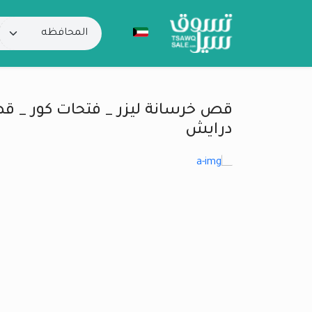
قص خرسانة ليزر _ فتحات كور _ 
درايش