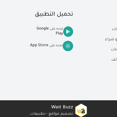
تحميل التطبيق
Google
تجده على
ات
Play
و شراء
App Store
تجده على
نات
ئف
Wait Buzz
تصميم مواقع
-
تطبيقات