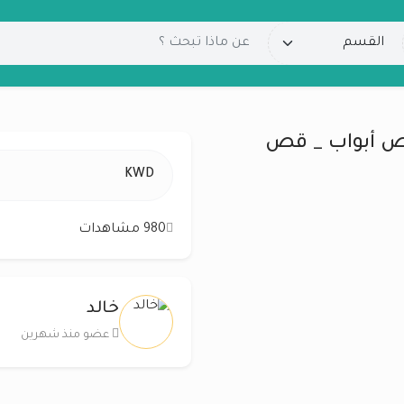
قص أبواب _ قص
KWD
980 مشاهدات
خالد
عضو منذ شهرين