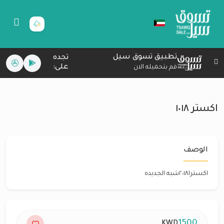
تطبيق تسوق سيل
تجده
على:
قم بتحميله الان
اكستر ١٠١٨
الوصف
اكسترا٢٠١٨شبه الجديده
1500
KWD