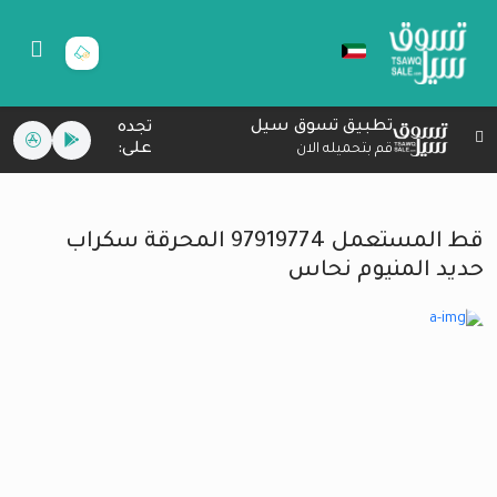
تطبيق تسوق سيل
تجده
على:
قم بتحميله الان
قط المستعمل 97919774 المحرقة سكراب
حديد المنيوم نحاس