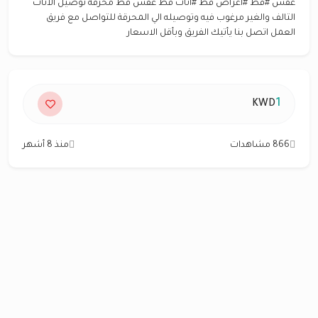
عفش #قط #اغراض قط #اثاث قط عفش قط محرقه توصيل الاثاث
التالف والغير مرغوب فيه وتوصيله الي المحرقة للتواصل مع فريق
العمل اتصل بنا يأتيك الفريق وبأقل الاسعار
1
KWD
866 مشاهدات
منذ 8 أشهر