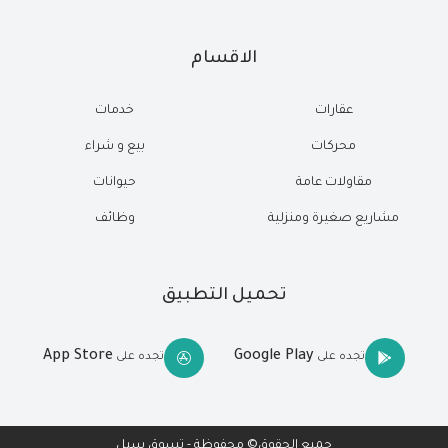
الاقسام
عقارات
خدمات
محركات
بيع و شراء
مقاولات عامة
حيوانات
مشاريع صغيرة ومنزلية
وظائف
تحميل التطبيق
App Store
Google Play
تجده على
تجده على
جميع الحقوق© محفوظة - تسوق سيل