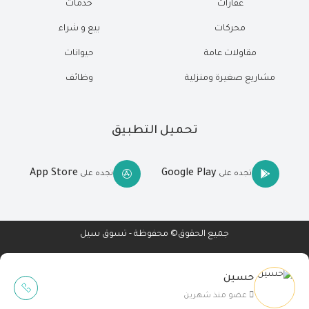
عقارات
خدمات
محركات
بيع و شراء
مقاولات عامة
حيوانات
مشاريع صغيرة ومنزلية
وظائف
تحميل التطبيق
App Store
Google Play
تجده على
تجده على
جميع الحقوق© محفوظة - تسوق سيل
حسين
Wait Buzz
عضو منذ شهرين
تصميم مواقع
-
تطبيقات