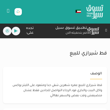
تطبيق تسوق سيل
تجده
على:
قم بتحميله الان
قط شيرازي للبيع
الوصف
قط شيرازي للبيع عمره شهرين شقي جدا ومتعود على الليتر بوكس
واكل البيت والداري فود الرجاء التواصل للجادين فقط عشان
منضيعش وقت بعض والسعر نهااائي