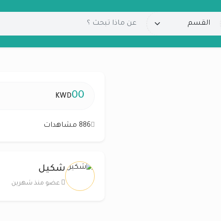
00
KWD
886 مشاهدات
شكيل
عضو منذ شهرين