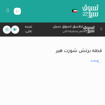
تطبيق تسوق سيل
تجده
على:
قم بتحميله الان
قطه برتش شورت هير