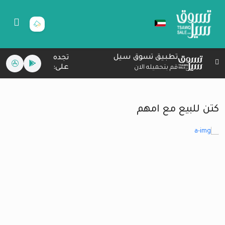
تطبيق تسوق سيل
تجده
على:
قم بتحميله الان
كتن للبيع مع امهم