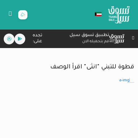
تطبيق تسوق سيل
تجده
على:
قم بتحميله الان
قطوة للتبني "انثى" اقرأ الوصف