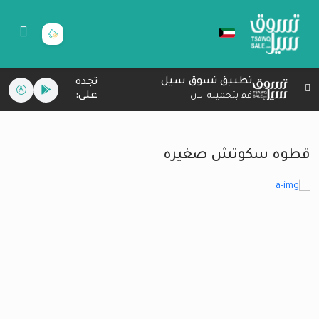
تطبيق تسوق سيل
تجده
على:
قم بتحميله الان
قطوه سكوتش صغيره