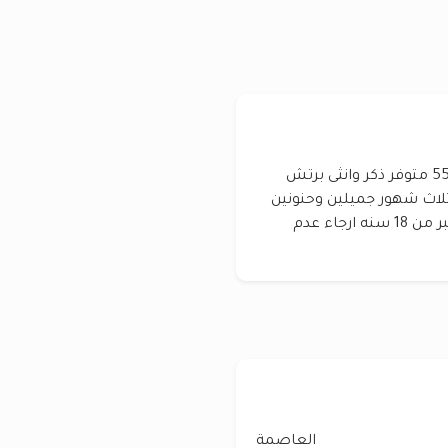
قطط برتش شورت هير بيور للبيع الاثنى 55567500 متوفر ذكر وانثى برتش
٪؜ مواليد 20/11/2024 عمرهم ثلاث شهور جميلين وحنونين
ومستوى عالي قابل للمفاوضه للجادين فقط واكبر من 18 سنه ارجاء عدم
العاصمة