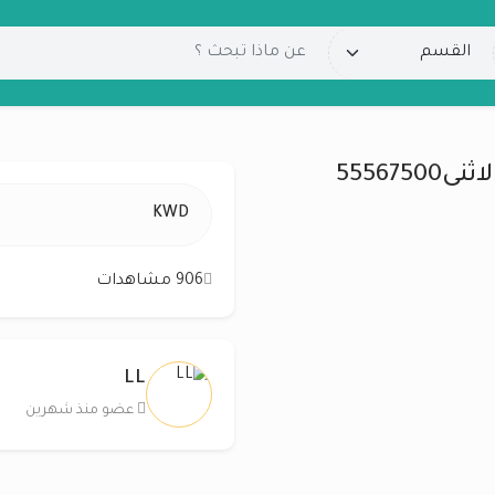
55567
KWD
906 مشاهدات
LL
عضو منذ شهرين