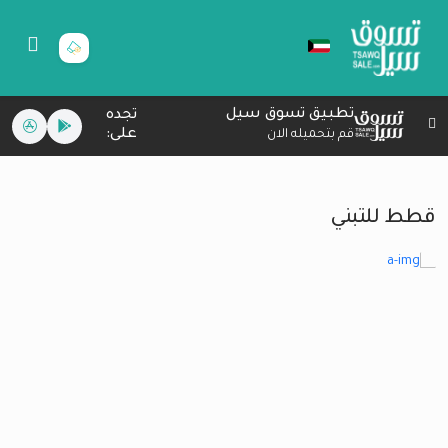
تطبيق تسوق سيل
تجده
على:
قم بتحميله الان
قطط للتبني