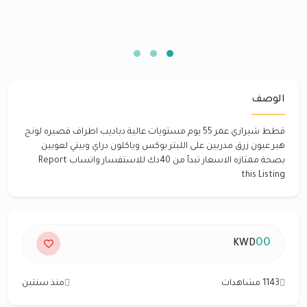
الوصف
قطط شيرازي عمر 55 يوم مستويات عالية دباديب اطراف قصيره لونج
هير عيون زرق مدربين على الليتر بوكس وياكلون دراي وبيتي لعوبين
بصحة ممتازه الاسعار تبدأ من 40دك للاستفسار واتساب Report
this Listing
00
KWD
1143 مشاهدات
منذ سنتين