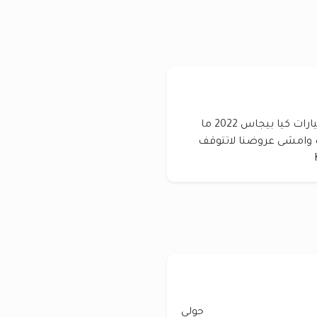
الثقه الامانه من عند شركه المدينه العالميه للسيارات كيا بيجاس 2022 ما
 وامشى عروضنا لاتتوقف
حولي