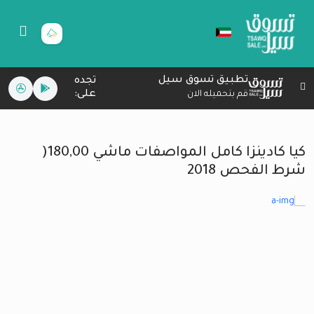
تطبيق تسوق سيل
تجده
على:
قم بتحميله الان
كيا كادينزا كامل المواصفات ماشي 180,00(
شرط الفحص 2018