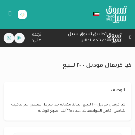
تطبيق تسوق سيل
تجده
على:
قم بتحميله الان
كيا كرنفال موديل ٢٠١٠ للبيع
الوصف
كيا كرنفال موديل ٢٠١٠ للبيع ،بحالة ممتازة جدا شرط الفحص جير ماكينه
شاصي، كامل المواصفات، ،عداد ٢٦٥ألف، صبغ الوكالة