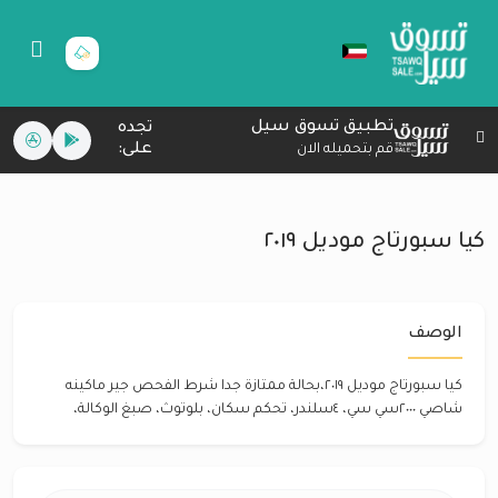
تطبيق تسوق سيل
تجده
على:
قم بتحميله الان
كيا سبورتاج موديل ٢٠١٩
الوصف
كيا سبورتاج موديل ٢٠١٩،بحالة ممتازة جدا شرط الفحص جير ماكينه
شاصي ٢٠٠٠سي سي، ٤سلندر، تحكم سكان، بلوتوث، صبغ الوكالة،