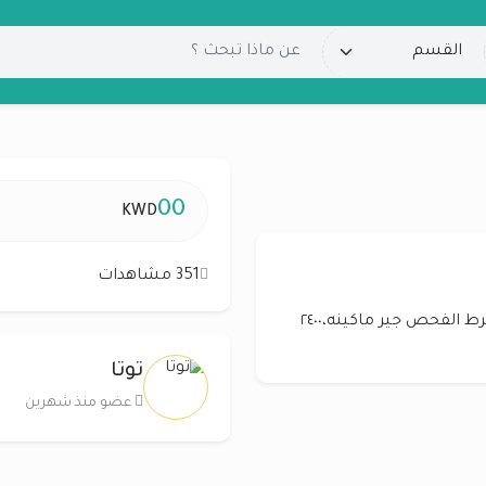
00
KWD
351 مشاهدات
كيا سبورتاج موديل ٢٠١٦ للبيع ،بحالة ممتازة جدا شرط الفحص جير ماكينه،٢٤٠٠
توتا
عضو منذ شهرين