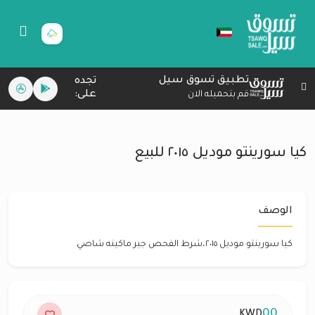
تطبيق تسوق سيل
تجده
على:
قم بتحميله الان
كيا سورينتو موديل ٢٠١٥ للبيع
الوصف
كيا سورينتو موديل ٢٠١٥،شرط الفحص جير ماكينه شاصي
00
KWD