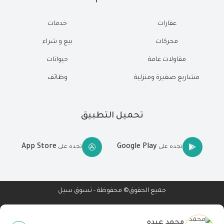
عقارات
خدمات
محركات
بيع و شراء
مقاولات عامة
حيوانات
مشاريع صغيرة ومنزلية
وظائف
تحميل التطبيق
App Store
Google Play
تجده على
تجده على
جميع الحقوق© محفوظة - تسوق سيل
محمد عبده