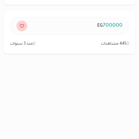
700000
EG
445 مشاهدات
منذ 3 سنوات