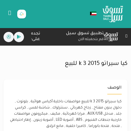
تطبيق تسوق سيل
تجده
على:
قم بتحميله الان
كيا سيراتو 2015 k 3 للبيع
الوصف
كيا سيراتو 2015 k 3 للبيع مواصفات داخلية أكياس هوائية , بلوتوث ,
دخول بدون مفتاح , زجاج كهربائي , سنترلوك , شاشة لمس , كراسي
جلد , مدخل AUX/USB , مرايا كهربائية , مكيف , ميكروفون مواصفات
خارجية جنطات المنيوم , ABS , أضوية LED , أضوية زينون , إطار احتياطي
, فتحة , فتحة بانوراما , كاميرا خلفية , مانع انزلاق