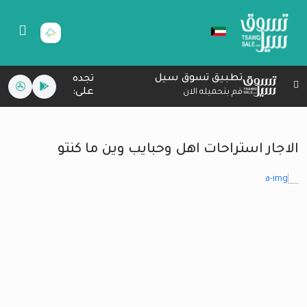
تطبيق تسوق سيل
تجده
على:
قم بتحميله الان
الاجار استراحات اهل وحبايب وين ما كنتو