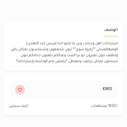
الوصف
استراحات اهل وحبايب وين ما كنتو احنا قريبين كبد (الهجن)
الوفرهالعبدلي **ركزوا شوي** تبون تتجمعون وتستانسون بمكان راقي
ونظيف تبون تغيرون جو برا البيت وعيالكم يلعبون جدامكم تبون
تسبحون بمكان برايفت ومغطى *نضمن لكم الوناسه بإستراحاتنا*
KWD
1032 مشاهدات
منذ سنتين